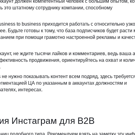
аккаунт должен компетентный человек с большим опытом, к
ь это штатному сотруднику компании, способному
iness to business приходится работать с относительно узк
е. Будьте готовы к тому, что база подписчиков будет расти
горанием при помощи грамотно настроенной рекламы и каче
аунт, не ждите тысячи лайков и комментариев, ведь ваша 
фективность продвижения, ориентируйтесь на охват и коли
.
ss не нужно показывать контент всем подряд, здесь требуетс
егментацией ЦА по указанным в аккаунтах должностям и
ателях, интересах.
ия Инстаграм для B2B
ниц подобного типа. Рекомендуем взять на заметку эту ин