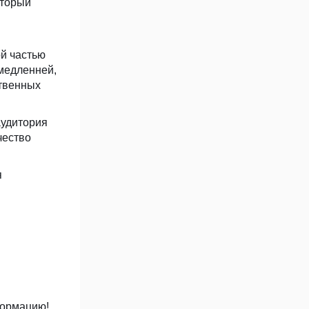
оторый
ой частью
 медленней,
ственных
аудитория
чество
я
формацию!