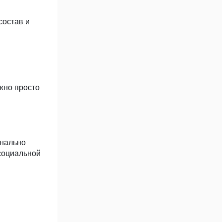
состав и
жно просто
инально
 социальной