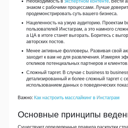
Необходимость в
экспертном контенте
. Вести 
знаком с рабочими процессами. Лучше доверит
продемонстрировать суть вашего бизнеса.
Нацеленность на узкую аудиторию. Проектам bus
пользователей Инстаграм, а это намного сложне
а ЦА в итоге станет выгорать. Боритесь с вы
авторских постов.
Менее активные фолловеры. Развивая свой акк
заходит к вам не для развлечения. Измеряя эф
откликов потенциальных партнеров и клиентов
Сложный таргет. В случае с business to busine
детализированный и более сложный таргет с с
использованием данных о поведенческих показ
Важно:
Как настроить масслайкинг в Инстаграм
Основные принципы веден
Существуют определенные правила раскрутки стра