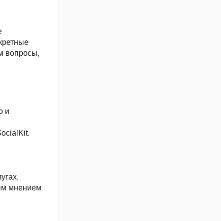
е
нкретные
м вопросы,
ю и
cialKit.
угах,
ным мнением