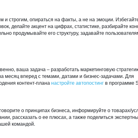
м и строгим, опираться на факты, а не на эмоции. Избегайт
ок, делайте акцент на цифрах, статистике, разбирайте ко
ельно продумывайте его структуру, задавайте пользователя
твенно, ваша задача – разработать маркетинговую стратеги
на месяц вперед с темами, датами и бизнес-задачами. Для
людения контент-плана
настройте автопостинг
в программе So
оворите о принципах бизнеса, информируйте о товарах/усл
ании, рассказать о ее плюсах, а также поделиться эксперт
вашей командой.