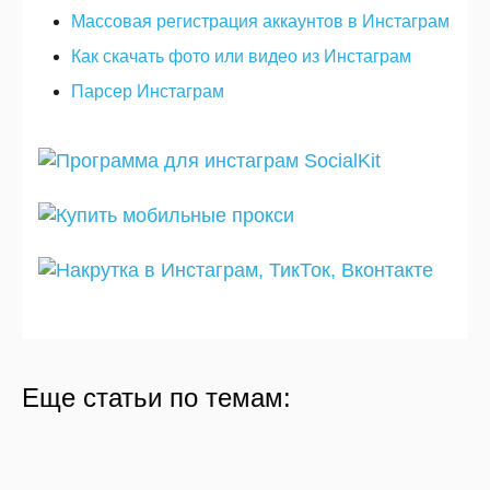
Массовая регистрация аккаунтов в Инстаграм
Как скачать фото или видео из Инстаграм
Парсер Инстаграм
Лимиты и ограничения Инстаграм в
Массовые реакции в Stories Instagram
Еще статьи по темам:
2020
Программа для раскрутки в Тик Ток
08.01.2020
44733
08.01.2020
122622
10.02.2020
27815