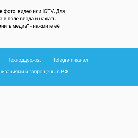
е фото, видео или IGTV. Для
а в поле ввода и нажать
анить медиа" - нажмите её
Техподдержка
Telegram-канал
ганизациями и запрещены в РФ