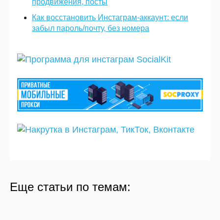
продвижения, посты
Как восстановить Инстаграм-аккаунт: если
забыл пароль/почту, без номера
Лимиты и ограничения Инстаграм в
Массовые реакции в Stories Instagram
Еще статьи по темам:
2020
Программа для раскрутки в Тик Ток
08.01.2020
44712
08.01.2020
122614
10.02.2020
27805