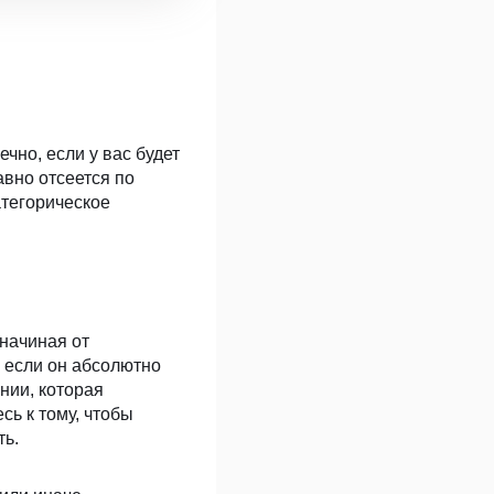
чно, если у вас будет
авно отсеется по
атегорическое
начиная от
 если он абсолютно
нии, которая
сь к тому, чтобы
ть.