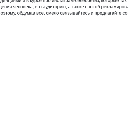
денциями и в курсе про инстаграм-селебретиз, которые так
ения человека, его аудиторию, а также способ рекламиров
Поэтому, обдумав все, смело связывайтесь и предлагайте со