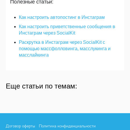
Полезные статьи:
Как настроить автопостинг в Инстаграм
Как настроить приветственные сообщения в
Инстаграм через SocialKit
Раскрутка в Инстаграм через SocialKit с
помощью массфолловинга, масслукинга и
масслайкинга
Лимиты и ограничения Инстаграм в
Массовые реакции в Stories Instagram
Еще статьи по темам:
2020
Программа для раскрутки в Тик Ток
08.01.2020
44703
08.01.2020
122607
10.02.2020
27801
Договор оферты
Политика конфиденциальности